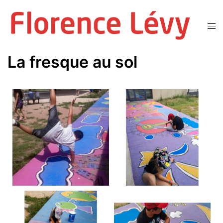
Aller
au
Ouvr
contenu
le
men
La fresque au sol